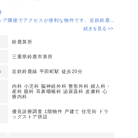
件
シア隣接でアクセスが便利な物件です。近鉄鈴鹿線
歩20分の場所に位置し、地域の患者様への集患力
続きを見る >>
。
鈴鹿算所
スで自由設計
三重県鈴鹿市算所
な土地を自由にプランニング可能です。内科から小児
で、さまざまな診療科目に対応可能な空間を自由に
歩
近鉄鈴鹿線 平田町駅 徒歩20分
内科 小児科 脳神経外科 整形外科 婦人科・
産科 眼科 耳鼻咽喉科 泌尿器科 皮膚科 心
療内科
度の駐車スペースを完備しています。患者様やスタ
が多くても安心です。詳細はお問い合わせくださ
優良診療調査 1階物件 戸建て 住宅街 ドラ
ッグストア併設