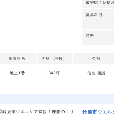
最寄駅 / 駅徒
◆指定の造成工
造成工事につい
募集科目
サポートします
安心して開業準
特徴
詳細はお問い合
募集区画
面積（坪数）
金額
地上1階
842坪
借地 相談
鈴鹿市ウエル