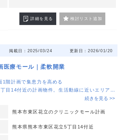
詳細を見る
検討リスト追加
掲載日：2025/03/24
更新日：2026/01/20
計画医療モール｜柔軟開業
面1階計画で集患力を高める
5丁目14付近の計画物件。生活動線に近いエリア
クセス性の確保を見据えた医療モール計画です。路
続きを見る >>
め、来院導線をシンプルに設計しやすい点が魅力で
熊本市東区花立のクリニックモール計画
熊本県熊本市東区花立5丁目14付近
肢が広くプラン提案がしやすい
脳神経外科・整形外科・婦人科/産科・眼科・泌尿