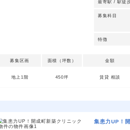
最寄駅 / 駅徒
器科・皮膚科・
に応じた区画設
募集科目
イアウト最適化
◆医療モールな
特徴
医療モール仕様
初期段階から検
談のため、開業
募集区画
面積（坪数）
金額
す。詳細はお問
地上1階
450坪
賃貸 相談
集患力UP！