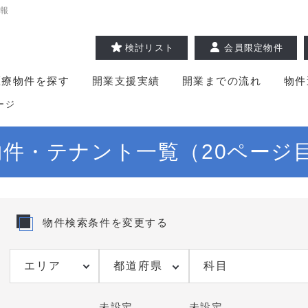
報
検討リスト
会員限定物件
医療物件を探す
開業支援実績
開業までの流れ
物件
ージ
物件・テナント一覧（20ページ
物件検索条件を変更する
都道府県
科目
未設定
未設定