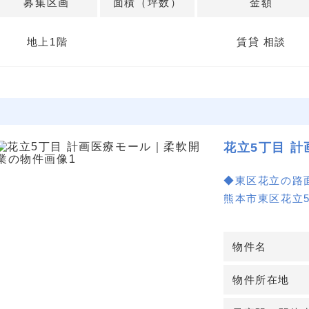
募集区画
面積（坪数）
金額
地上1階
賃貸 相談
花立5丁目 
◆東区花立の路
熊本市東区花立
で、視認性とア
面1階想定のた
物件名
す。
物件所在地
◆診療科の選択
内科・小児科・