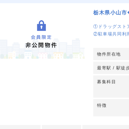
栃木県小山市
①ドラッグスト
②駐車場共同利
③内科診療圏が
④ スケルトン渡
物件所在地
⑤ JR間々田駅
⑥ JR間々田駅
最寄駅 / 駅徒
⑦ ドラッグス
めます
募集科目
※消化器・循環
特徴