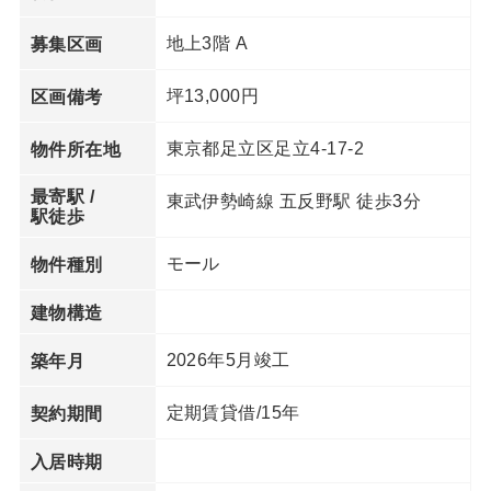
地上3階 A
募集区画
坪13,000円
区画備考
東京都足立区足立4-17-2
物件所在地
最寄駅 /
東武伊勢崎線 五反野駅 徒歩3分
駅徒歩
モール
物件種別
建物構造
2026年5月竣工
築年月
定期賃貸借/15年
契約期間
入居時期