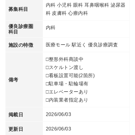
内科 小児科 眼科 耳鼻咽喉科 泌尿器
募集科目
科 皮膚科 心療内科
優良診療圏
内科
科目
医療モール 駅近く 優良診療調査
施設の特徴
□整形外科商談中
□スケルトン渡し
□看板設置可能(2箇所)
備考
□駐車場・駐輪場有
□エレベーターあり
□内装業者指定あり
2026/06/03
掲載日
2026/06/03
更新日