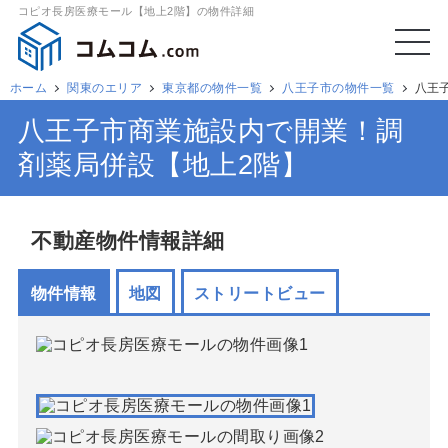
コピオ長房医療モール【地上2階】の物件詳細
ホーム
関東のエリア
東京都の物件一覧
八王子市の物件一覧
八王
八王子市商業施設内で開業！調
剤薬局併設【地上2階】
不動産物件情報詳細
物件情報
地図
ストリートビュー