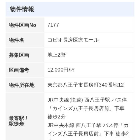
物件情報
7177
物件区画No
コピオ長房医療モール
物件名
地上2階
募集区画
12,000円/坪
区画備考
東京都八王子市長房町340番地12
物件所在地
JR中央線(快速) 西八王子駅 バス停
「カインズ八王子長房店前」下車
徒歩2分
最寄駅 /
駅徒歩
JR中央本線 西八王子駅 バス停「カ
インズ八王子長房店前」下車 徒歩2