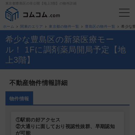
東京都豊島区の非公開【地上3階】の物件詳細
ホーム
関東のエリア
東京都の物件一覧
豊島区の物件一覧
希少な
希少な豊島区の新築医療モー
ル！ 1Fに調剤薬局開局予定【地
上3階】
不動産物件情報詳細
物件情報
①駅前の好アクセス
②大通りに面しており視認性抜群、早期認知
が可能