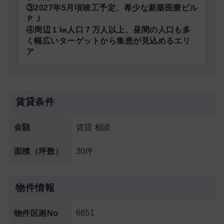
③2027年5月頃竣工予定、希少な新築医療ビル
ＰＪ
④周辺１㎞人口７万人以上、昼間の人口も多
く幅広いターゲットから集患が見込めるエリ
ア
賃貸条件
賃貸 相談
金額
30坪
面積（坪数）
物件情報
6651
物件区画No