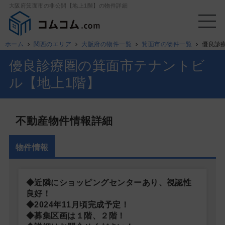
大阪府箕面市の非公開【地上1階】の物件詳細
ホーム
関西のエリア
大阪府の物件一覧
箕面市の物件一覧
優良診
優良診療圏の箕面市テナントビ
ル【地上1階】
不動産物件情報詳細
物件情報
◆近隣にショッピングセンターあり、視認性
良好！
◆2024年11月頃完成予定！
◆募集区画は１階、２階！