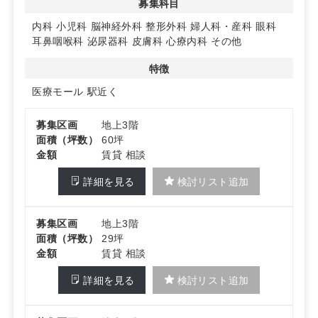
募集科目
◆高層マンションとホテルが併設
29階建てマンション棟や14階建てホテル棟が併設され、
内科
小児科
脳神経外科
整形外科
婦人科・産科
眼科
周辺住民や観光客からの認知度向上が期待できます。詳細
耳鼻咽喉科
泌尿器科
皮膚科
心療内科
その他
はお問い合わせください。
特徴
医療モール
駅近く
募集区画
地上3階
面積（坪数）
60坪
金額
賃貸 相談
詳細を見る
検討リスト追加
募集区画
地上3階
面積（坪数）
29坪
金額
賃貸 相談
詳細を見る
検討リスト追加