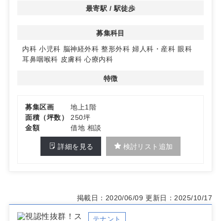
最寄駅 / 駅徒歩
◆多様な診療科目に対応可能
内科から美容外科まで多様な診療科目で開業が可能。地域
募集科目
のニーズに応える医療サービスの提供が期待できます。
詳細はお問い合わせください。
内科
小児科
脳神経外科
整形外科
婦人科・産科
眼科
耳鼻咽喉科
皮膚科
心療内科
特徴
募集区画
地上1階
面積（坪数）
250坪
金額
借地 相談
詳細を見る
検討リスト追加
掲載日：2020/06/09
更新日：2025/10/17
テナント