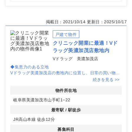
掲載日：2021/10/14
更新日：2025/10/17
戸建て物件
クリニック開業に最適！Vド
ラッグ美濃加茂店敷地内
Vドラッグ 美濃加茂店
◆集患力のある立地
Vドラッグ美濃加茂店の敷地内に位置し、日常の買い物客
を集患につなげることが可能です。JR高山本線から徒歩
続きを見る >>
12分とアクセスも便利です。
物件所在地
◆病診連携が可能
岐阜県美濃加茂市山手町1−22
中部国際医療センターから約2kmの距離にあり、病診連携
が容易に行えます。内科、整形外科、メンタルクリニック
最寄駅 / 駅徒歩
に特におすすめのマーケットです。
JR高山本線 徒歩12分
◆広々駐車場完備
募集科目
広い共用駐車場を完備しており、患者様が安心して車で来