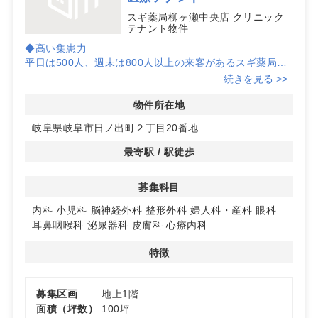
スギ薬局柳ヶ瀬中央店 クリニック
テナント物件
◆高い集患力
平日は500人、週末は800人以上の来客があるスギ薬局に
隣接しており、安定した集患力が期待できます。
続きを見る >>
◆商業施設内の好立地
物件所在地
柳ケ瀬商店街の中心に位置し、CINEXビル内にあるた
岐阜県岐阜市日ノ出町２丁目20番地
め、映画館などの集客施設も利用可能です。
最寄駅 / 駅徒歩
◆幅広い診療科目に対応
内科や小児科、脳神経外科など多岐にわたる診療科目での
募集科目
開業が可能です。詳細はお問い合わせください。
内科
小児科
脳神経外科
整形外科
婦人科・産科
眼科
耳鼻咽喉科
泌尿器科
皮膚科
心療内科
特徴
募集区画
地上1階
面積（坪数）
100坪