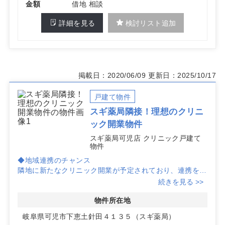
金額
借地 相談
詳細を見る
検討リスト追加
掲載日：2020/06/09
更新日：2025/10/17
戸建て物件
スギ薬局隣接！理想のクリニ
ック開業物件
スギ薬局可児店 クリニック戸建て
物件
◆地域連携のチャンス
隣地に新たなクリニック開業が予定されており、連携を通
じて地域医療の発展に寄与できる環境です。
続きを見る >>
◆スギ薬局駐車場内の好立地
物件所在地
スギ薬局の駐車場内に位置し、利便性の高いロケーション
岐阜県可児市下恵土針田４１３５（スギ薬局）
が患者様のアクセスを容易にします。