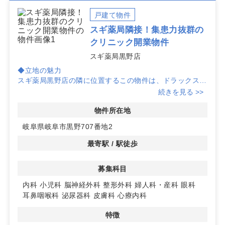
戸建て物件
スギ薬局隣接！集患力抜群の
クリニック開業物件
スギ薬局黒野店
◆立地の魅力
スギ薬局黒野店の隣に位置するこの物件は、ドラックスト
ア利用者の流れを活用した集患力が期待できます。また、
続きを見る >>
同敷地内には高齢者住宅があり、地域の医療ニーズをしっ
かりと捉えることが可能です。
物件所在地
岐阜県岐阜市黒野707番地2
◆充実の駐車場
駐車場も豊富に完備されているため、来院される患者様に
最寄駅 / 駅徒歩
とってアクセスしやすい環境が整っています。車での来院
が多い地域特性を考慮した利便性の高い物件です。
募集科目
◆おすすめ診療科目
内科
小児科
脳神経外科
整形外科
婦人科・産科
眼科
耳鼻咽喉科や眼科、泌尿器科に特におすすめの診療圏があ
耳鼻咽喉科
泌尿器科
皮膚科
心療内科
ります。優良診療圏科目としても評価されており、クリニ
ック開業に最適な環境です。詳細はお問い合わせくださ
特徴
い。