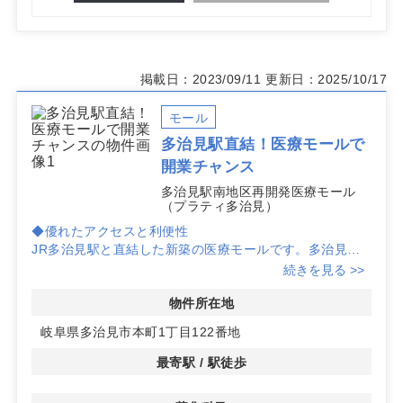
掲載日：2023/09/11
更新日：2025/10/17
モール
多治見駅直結！医療モールで
開業チャンス
多治見駅南地区再開発医療モール
（プラティ多治見）
◆優れたアクセスと利便性
JR多治見駅と直結した新築の医療モールです。多治見駅
は1日約1万3千人が利用し、アクセスの良さが際立ってい
続きを見る >>
ます。
物件所在地
◆充実した周辺施設で集患力アップ
岐阜県多治見市本町1丁目122番地
施設内にはスーパーマーケットや100円均一ショップ、薬
局、ショッピングモール、フードコートが揃っており、患
最寄駅 / 駅徒歩
者様にとっても利便性の高い環境です。