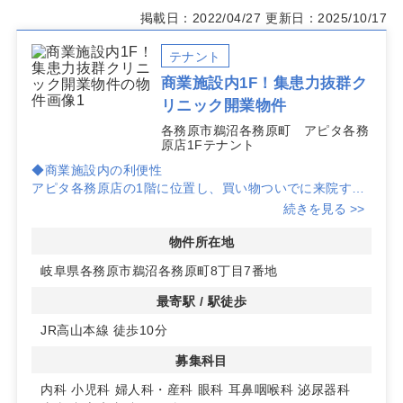
掲載日：2022/04/27
更新日：2025/10/17
テナント
商業施設内1F！集患力抜群ク
リニック開業物件
各務原市鵜沼各務原町 アピタ各務
原店1Fテナント
◆商業施設内の利便性
アピタ各務原店の1階に位置し、買い物ついでに来院する
患者が期待できるため、集患力に優れています。JR高山
続きを見る >>
本線から徒歩10分でアクセスも良好です。
物件所在地
◆多様な診療科目に対応
岐阜県各務原市鵜沼各務原町8丁目7番地
美容室跡の区画で、内科、小児科、婦人科、眼科、耳鼻咽
喉科、皮膚科など多様な診療科目の開業に適しています。
最寄駅 / 駅徒歩
特に皮膚科や小児科におすすめです。
JR高山本線 徒歩10分
◆充実した設備
募集科目
駐車場とエレベーターを完備しており、患者様の利便性を
高める環境が整っています。詳細はお問い合わせくださ
内科
小児科
婦人科・産科
眼科
耳鼻咽喉科
泌尿器科