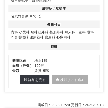
岐阜県岐阜市茜部野瀬1-9
ロードサイドに位置するため、視認性が非常に高い物件で
す。目立つ場所にあることは、患者様がクリニックを見つ
最寄駅 / 駅徒歩
けやすく、来院しやすいという大きなメリットを提供しま
名鉄竹鼻線 車で5分
す。
募集科目
◆多彩な診療科目に対応
内科や小児科、整形外科など多様な診療科目に対応可能な
内科
小児科
脳神経外科
整形外科
婦人科・産科
眼科
スペースを提供します。柔軟な対応ができるため、クリニ
耳鼻咽喉科
泌尿器科
皮膚科
心療内科
ックの運営がしやすい環境です。詳細はお問い合わせくだ
さい。
特徴
募集区画
地上1階
面積（坪数）
120坪
金額
賃貸 相談
詳細を見る
検討リスト追加
掲載日：2023/10/20
更新日：2026/07/13