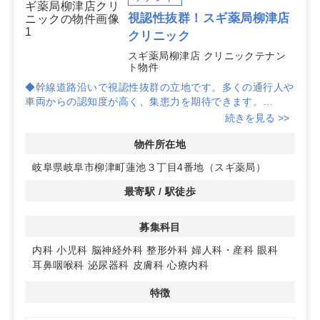
視認性抜群！スギ薬局柳津店
クリニック
スギ薬局柳津店 クリニックテナン
ト物件
◆幹線道路沿いで視認性抜群の立地です。多くの通行人や
車両からの認知度が高く、集患力を期待できます。
続きを見る >>
◆スギ薬局の2階に位置し、ドラッグストアの集客力を活
用しながらクリニックを開業することが可能です。患者様
物件所在地
の利便性も高まります。
岐阜県岐阜市柳津町蓮池３丁目4番地（スギ薬局）
◆エレベーター完備で、広々とした250㎡のスペースを提
最寄駅 / 駅徒歩
供。分割利用も可能で、クリニックのニーズに合わせた柔
軟なレイアウトが実現できます。詳細はお問い合わせくだ
募集科目
さい。
内科
小児科
脳神経外科
整形外科
婦人科・産科
眼科
耳鼻咽喉科
泌尿器科
皮膚科
心療内科
特徴