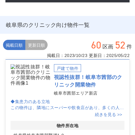
岐阜県のクリニック向け物件一覧
60
52
掲載日順
更新日順
区画
件
掲載日：2023/10/23
更新日：2025/05/22
戸建て物件
視認性抜群！岐阜市茜部のク
リニック開業物件
岐阜市茜部エリア新店
◆集患力のある立地
この物件は、隣地にスーパーや飲食店があり、多くの人々
が集まるエリアに位置しています。日常的に人々の往来が
続きを見る >>
多い環境は、クリニックの開業に最適です。
物件所在地
◆抜群の視認性