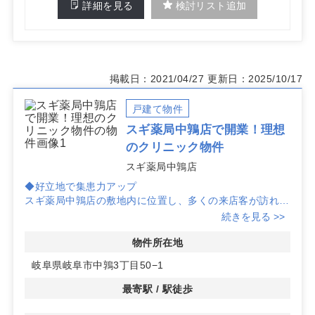
詳細を見る
検討リスト追加
掲載日：2021/04/27
更新日：2025/10/17
戸建て物件
スギ薬局中鶉店で開業！理想
のクリニック物件
スギ薬局中鶉店
◆好立地で集患力アップ
スギ薬局中鶉店の敷地内に位置し、多くの来店客が訪れる
ため、集患力が期待できます。地域密着型のクリニック開
続きを見る >>
業に最適な場所です。
物件所在地
◆柔軟な賃貸プラン
岐阜県岐阜市中鶉3丁目50−1
100㎡の広々としたスペースを希望の面積で賃貸可能で
す。クリニックの規模に合わせた空間設計が可能で、理想
最寄駅 / 駅徒歩
の診療環境を実現できます。