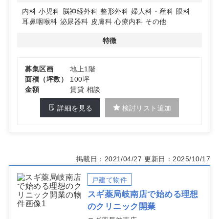
院できる環境です。詳細はお問い合わせください。
内科
小児科
脳神経外科
整形外科
婦人科・産科
眼科
耳鼻咽喉科
泌尿器科
皮膚科
心療内科
その他
特徴
募集区画
地上1階
面積（坪数）
100坪
金額
賃貸 相談
詳細を見る
検討リスト追加
掲載日：2021/04/27
更新日：2025/10/17
戸建て物件
スギ薬局岐南店で始める理想
のクリニック開業