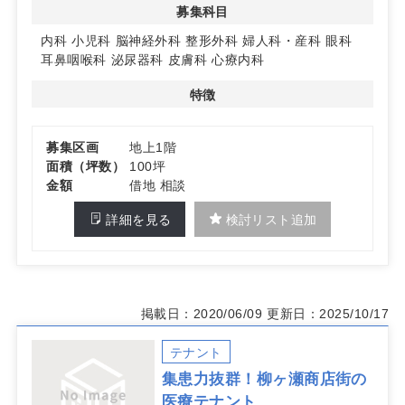
募集科目
◆多様な診療科目に対応
内科から美容外科まで幅広い診療科目で開業可能です。地
内科
小児科
脳神経外科
整形外科
婦人科・産科
眼科
域の多様なニーズに応えるクリニックとして、多くの患者
耳鼻咽喉科
泌尿器科
皮膚科
心療内科
様に貢献できます。詳細はお問い合わせください。
特徴
募集区画
地上1階
面積（坪数）
100坪
金額
借地 相談
詳細を見る
検討リスト追加
掲載日：2020/06/09
更新日：2025/10/17
テナント
集患力抜群！柳ヶ瀬商店街の
医療テナント