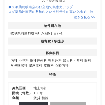
スギ薬局岐南店
◆スギ薬局岐南店の好立地で集患力アップ
スギ薬局岐南店の敷地内という利便性の高い立地で、地域
住民の集患力を期待できます。通りの多いエリアで、患者
続きを見る >>
様のアクセスも非常に便利です。
物件所在地
◆多様な診療科目に対応可能な広いスペース
岐阜県羽島郡岐南町八剱5丁目7−1
100㎡の広々としたスペースを活用し、内科から美容外科
まで、多様な診療科目に対応可能です。希望の面積での賃
最寄駅 / 駅徒歩
貸も可能で、ニーズに応じたクリニック設計ができます。
募集科目
◆地域密着型の医療サービスを提供
岐阜県羽島郡岐南町という地域密着型の医療サービスを提
内科
小児科
脳神経外科
整形外科
婦人科・産科
眼科
供するのに最適な場所です。地域の健康を支えるクリニッ
耳鼻咽喉科
泌尿器科
皮膚科
心療内科
クを開業するチャンスです。詳細はお問い合わせくださ
い。
特徴
募集区画
地上1階
面積（坪数）
100坪
金額
賃貸 相談