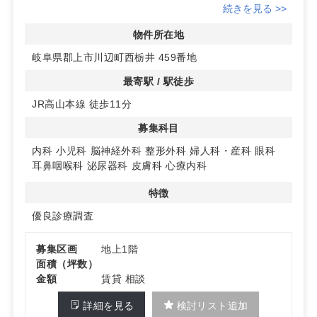
ごみ回収場所があり、地域の人々が集まるエリアです。多
続きを見る >>
くの人が訪れるため、集患力が期待できます。
物件所在地
◆おすすめの診療科目
岐阜県郡上市川辺町西栃井 459番地
耳鼻咽喉科、泌尿器科、心療内科に特に適したマーケット
です。優良診療調査に基づく診療圏分析により、これらの
最寄駅 / 駅徒歩
科目の需要が高いことが示されています。
JR高山本線 徒歩11分
◆アクセスの利便性
募集科目
JR高山本線の駅から徒歩11分でアクセス可能な立地。ま
た、周辺には駐車場もあり、車でのアクセスも便利です。
内科
小児科
脳神経外科
整形外科
婦人科・産科
眼科
詳細はお問い合わせください。
耳鼻咽喉科
泌尿器科
皮膚科
心療内科
特徴
優良診療調査
募集区画
地上1階
面積（坪数）
金額
賃貸 相談
詳細を見る
検討リスト追加