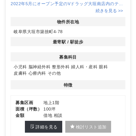
2022年5月にオープン予定のVドラッグ大垣南店内のテナ
ント区画は、開業初期から高い集患力を発揮することが期
続きを見る >>
待されます。ドラッグストア内に位置するため、地域住民
への認知度も高く、安定した患者数を見込めます。
物件所在地
岐阜県大垣市築捨町4-78
◆アクセスと駐車場の利便性
広い共用駐車場を完備しており、車でのアクセスが容易で
最寄駅 / 駅徒歩
す。患者様が来院しやすい環境が整っているため、集患力
の向上に寄与します。
募集科目
◆多様な開業ニーズに対応
小児科
脳神経外科
整形外科
婦人科・産科
眼科
精神科、心療内科、皮膚科をはじめとする様々な診療科目
皮膚科
心療内科
その他
に対応可能なマーケットが魅力です。希望の面積で賃貸可
能であるため、クリニックのニーズに合わせた開業プラン
特徴
が実現できます。詳細はお問い合わせください。
募集区画
地上1階
面積（坪数）
100坪
金額
借地 相談
詳細を見る
検討リスト追加