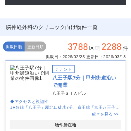
脳神経外科のクリニック向け物件一覧
3788
2288
掲載日順
更新日順
区画
件
掲載日：2026/02/25
更新日：2026/03/13
テナント
八王子駅7分｜甲州街道沿い
で開業
八王子ＳＩＡビル
◆アクセスと視認性
JR各線「八王子」駅北口徒歩7分、京王線「京王八王子」
駅徒歩10分のダブルアクセス。甲州街道沿いで車・歩行
続きを見る >>
者双方からの視認性に寄与し、通院利便性を重視するクリ
ニック開業に適した立地です。
物件所在地