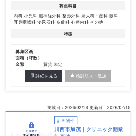
募集科目
◆多科目展開を想定したポテンシャル
内科から小児科、耳鼻咽喉科や皮膚科など幅広い診療科目
内科
小児科
脳神経外科
整形外科
婦人科・産科
眼科
の募集を想定。単科開業はもちろん、将来的な複数科の併
耳鼻咽喉科
泌尿器科
皮膚科
心療内科
その他
設や段階的な拡張も検討の余地があり、地域ニーズに沿っ
た差別化が図りやすい計画です。
特徴
詳細はお問い合わせください
募集区画
面積（坪数）
金額
賃貸 未定
詳細を見る
検討リスト追加
掲載日：2026/02/18
更新日：2026/02/18
計画物件
川西市加茂｜クリニック開業