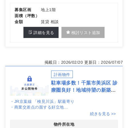
募集区画
地上1階
面積（坪数）
金額
賃貸 相談
詳細を見る
検討リスト追加
掲載日：2026/02/20
更新日：2026/07/07
計画物件
駐車場多数！千葉市美浜区 診
療圏良好！地域待望の新築医
療モール計画
・JR京葉線 「検見川浜」駅最寄り
・商業交差点の面する好立地
・駐車場約140台以上完備
続きを見る >>
・駐輪場あり
・1階はスーパーが手がける飲食フロア
物件所在地