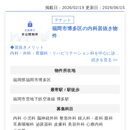
掲載日：2026/02/19
更新日：2026/06/15
テナント
福岡市博多区の内科居抜き物
件
◆居抜きメリット
内科・外科・胃腸科・リハビリテーション科を中心に診療
していたクリニックの居抜き。既存の内装や導線を活かし
続きを見る >>
たスピード立ち上げに適しており、初期負担の抑制にもつ
ながります。
物件所在地
福岡県福岡市博多区
◆博多都心・住吉アドレス
福岡市博多区住吉に位置し、博多駅から徒歩約15分の都
最寄駅 / 駅徒歩
心部。人の流れが見込める立地で、通院動線を取り込みや
福岡市営地下鉄空港線 博多駅
すく、地域密着型の運営で集患力の向上に取り組みやすい
環境です。
募集科目
◆多科目展開との相性
内科
小児科
脳神経外科
整形外科
婦人科・産科
眼科
外科・内科・胃腸科に加えてリハビリにも対応していた経
耳鼻咽喉科
泌尿器科
皮膚科
美容外科
心療内科
緯から、幅広いニーズに応じた診療メニュー設計がしやす