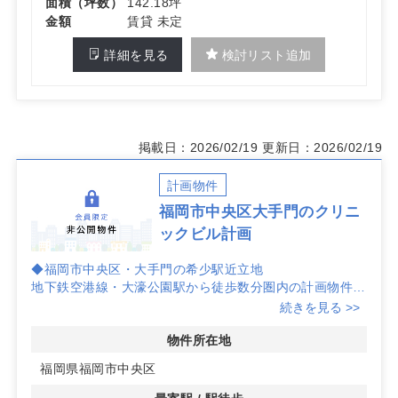
面積（坪数）
142.18坪
金額
賃貸 未定
詳細を見る
検討リスト追加
掲載日：2026/02/19
更新日：2026/02/19
計画物件
福岡市中央区大手門のクリニ
ックビル計画
◆福岡市中央区・大手門の希少駅近立地
地下鉄空港線・大濠公園駅から徒歩数分圏内の計画物件。
日常動線に近く、来院アクセスの良さが見込めます。エリ
続きを見る >>
ア内での希少性が高く、開業候補地として比較検討に適し
ています。
物件所在地
福岡県福岡市中央区
◆駅近が生む安定した集患力のポテンシャル
駅利用者や周辺住民への認知が進みやすい立地特性によ