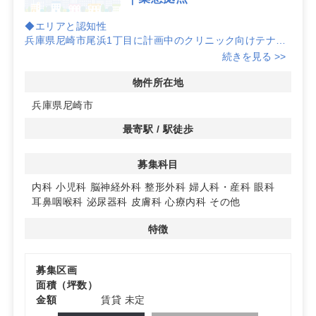
◆エリアと認知性
兵庫県尼崎市尾浜1丁目に計画中のクリニック向けテナン
ト。所在地が明確で地域名を打ち出しやすく、開業情報の
続きを見る >>
発信や検索導線づくりを通じた集患力の構築を検討しやす
い物件です。
物件所在地
◆計画段階の検討余地
兵庫県尼崎市
本物件は計画物件のため、現時点の仕様は未定です。開業
時期や必要要件の整理から検討を始めやすく、診療体制や
最寄駅 / 駅徒歩
運営方針に沿った計画の可否を段階的に見極められます。
◆募集科目と条件の概要
募集科目
内科、小児科、脳神経外科、整形外科、婦人科・産科、眼
科、耳鼻咽喉科、泌尿器科、皮膚科、心療内科、その他を
内科
小児科
脳神経外科
整形外科
婦人科・産科
眼科
募集。詳細はお問い合わせください。
耳鼻咽喉科
泌尿器科
皮膚科
心療内科
その他
特徴
募集区画
面積（坪数）
金額
賃貸 未定