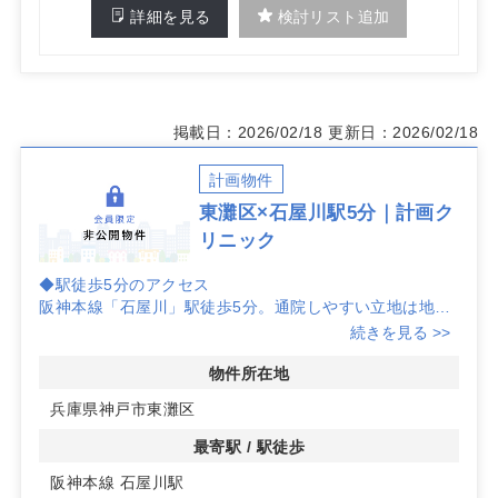
詳細を見る
検討リスト追加
掲載日：2026/02/18
更新日：2026/02/18
計画物件
東灘区×石屋川駅5分｜計画ク
リニック
◆駅徒歩5分のアクセス
阪神本線「石屋川」駅徒歩5分。通院しやすい立地は地域
住民の日常動線に近く、認知の獲得と集患力の向上に寄与
続きを見る >>
しやすい環境です。
物件所在地
◆計画物件ならではの設計自由度
兵庫県神戸市東灘区
区画や仕様は未定のため、診療科やスタッフ動線に合わせ
たレイアウトを検討しやすい段階です。待合・診察・処置
最寄駅 / 駅徒歩
のゾーニングを計画的に整え、将来の運用変更も見据えた
阪神本線 石屋川駅
設計がしやすい点が魅力です。