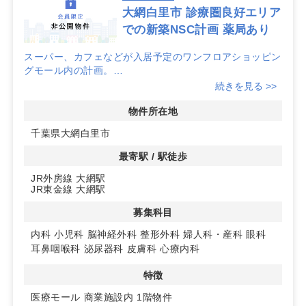
大網白里市 診療圏良好エリア
での新築NSC計画 薬局あり
スーパー、カフェなどが入居予定のワンフロアショッピン
グモール内の計画。
続きを見る >>
大規模駐車場で広い地域から集患が見込めるエリアです。
物件所在地
今なら区画面積の自由度もあり、広くお使いいただくこと
千葉県大網白里市
も可能です！
最寄駅 / 駅徒歩
JR外房線 大網駅
JR東金線 大網駅
募集科目
内科
小児科
脳神経外科
整形外科
婦人科・産科
眼科
耳鼻咽喉科
泌尿器科
皮膚科
心療内科
特徴
医療モール
商業施設内
1階物件