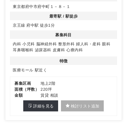
な導線を確保しています。
東京都府中市府中町１－８－１
◆ 競合より駅近の優位性と連携しやすい環境
最寄駅 / 駅徒歩
同エリアの多くの競合より駅に近く、選ばれやすい立地で
京王線 府中駅 徒歩1分
す。耳鼻科の診療圏が良好とされ、耳鼻咽喉科を含む複数
科目の開業に適性があります。2階に調剤薬局開局予定
募集科目
で、受診後動線の連携が見込めます。
内科
小児科
脳神経外科
整形外科
婦人科・産科
眼科
◆ 開業計画に合わせた柔軟性とスケジュール感
耳鼻咽喉科
泌尿器科
皮膚科
心療内科
医療モール内の2階区画で分割可。普通借家契約2年（予
定）、2026年夏頃入居可能のため、内装計画とスタッフ
特徴
採用のスケジュールが組みやすい物件です。
医療モール
駅近く
詳細はお問い合わせください
募集区画
地上2階
面積（坪数）
220坪
金額
賃貸 相談
詳細を見る
検討リスト追加