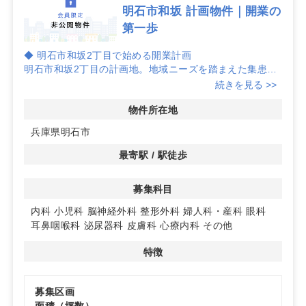
明石市和坂 計画物件｜開業の
第一歩
◆ 明石市和坂2丁目で始める開業計画
明石市和坂2丁目の計画地。地域ニーズを踏まえた集患設
計を初期段階から検討でき、将来の成長を見据えたクリニ
続きを見る >>
ック運営の土台づくりに取り組めます。
物件所在地
◆ 設計自由度を活かしたレイアウト検討
兵庫県明石市
計画物件のため区画・面積は調整中。診療動線やバックヤ
ード、医療機器配置など、標榜科目に合わせたレイアウト
最寄駅 / 駅徒歩
や設備計画を反映しやすいのが特長です。
募集科目
◆ 幅広い募集科目で戦略的に開業
内科・小児科・脳神経外科・整形外科・婦人科産科・眼
内科
小児科
脳神経外科
整形外科
婦人科・産科
眼科
科・耳鼻咽喉科・泌尿器科・皮膚科・心療内科ほかで募
耳鼻咽喉科
泌尿器科
皮膚科
心療内科
その他
集。診療圏とターゲットを意識した集患計画を立てやすい
環境を目指せます。詳細はお問い合わせください
特徴
募集区画
面積（坪数）