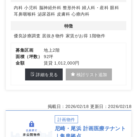
開業スケジュールに合わせた調整が可能です。
内科
小児科
脳神経外科
整形外科
婦人科・産科
眼科
詳細はお問い合わせください！
耳鼻咽喉科
泌尿器科
皮膚科
心療内科
特徴
優良診療調査
居抜き物件
家賃がお得
1階物件
募集区画
地上2階
面積（坪数）
92坪
金額
賃貸 1,012,000円
詳細を見る
検討リスト追加
掲載日：2026/02/18
更新日：2026/02/18
計画物件
尼崎・尾浜 計画医療テナント
｜集患拠点