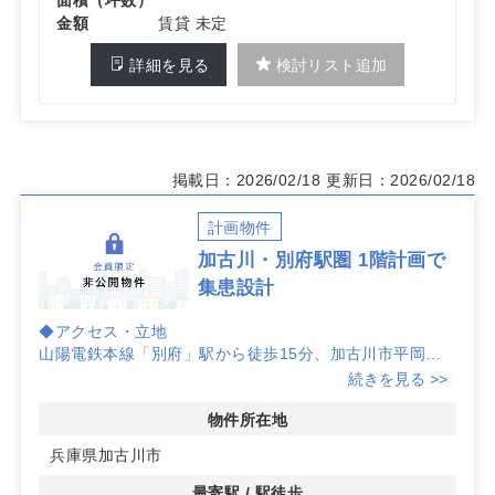
金額
賃貸 未定
詳細を見る
検討リスト追加
掲載日：2026/02/18
更新日：2026/02/18
計画物件
加古川・別府駅圏 1階計画で
集患設計
◆アクセス・立地
山陽電鉄本線「別府」駅から徒歩15分、加古川市平岡町
一色アドレス。生活動線上の立地で地域住民の来院ニーズ
続きを見る >>
を捉えやすく、周辺エリアからの認知獲得にもつながりま
す。
物件所在地
兵庫県加古川市
◆計画物件ならではの柔軟性
地上1階の計画区画につき、診療動線やバックヤード配置
最寄駅 / 駅徒歩