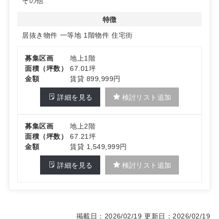
その他
い構成。導線最適化で再来院を促し、安定的な集患力の強
化につなげやすい物件です。
特徴
居抜き物件
一等地
1階物件
住宅街
詳細はお問い合わせください。
募集区画
地上1階
面積（坪数）
67.01坪
金額
賃貸 899,999円
詳細を見る
検討リスト追加
募集区画
地上2階
面積（坪数）
67.21坪
金額
賃貸 1,549,999円
詳細を見る
検討リスト追加
掲載日：2026/02/19
更新日：2026/02/19