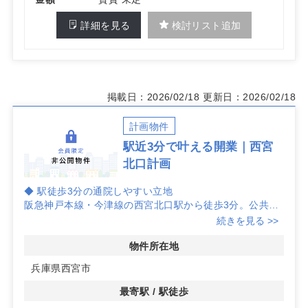
詳細を見る
検討リスト追加
掲載日：2026/02/18
更新日：2026/02/18
計画物件
駅近3分で叶える開業｜西宮
北口計画
◆ 駅徒歩3分の通院しやすい立地
阪急神戸本線・今津線の西宮北口駅から徒歩3分。公共交
通でのアクセス性が高く、患者さんの来院動線を意識した
続きを見る >>
開業計画により集患力の向上が期待しやすい立地です。
◆ 計画物件ならではの検討余地
物件所在地
本物件は計画物件のため、区画や仕様は未定です。開業ス
兵庫県西宮市
ケジュールや必要面積の検討を進めながら、段階的に条件
を整えやすい点が特徴です。最新の計画状況を確認しつつ
最寄駅 / 駅徒歩
無理のない準備が可能です。