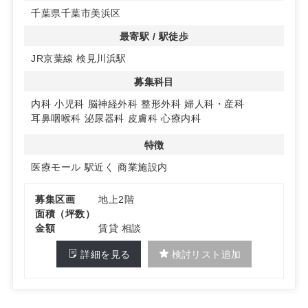
・新築商業施設
千葉県千葉市美浜区
・小児科、精神科、脳神経外科、皮膚科、泌尿器科、耳鼻
咽喉科 診療圏良好！
最寄駅 / 駅徒歩
JR京葉線 検見川浜駅
募集科目
内科
小児科
脳神経外科
整形外科
婦人科・産科
耳鼻咽喉科
泌尿器科
皮膚科
心療内科
特徴
医療モール
駅近く
商業施設内
募集区画
地上2階
面積（坪数）
金額
賃貸 相談
詳細を見る
検討リスト追加