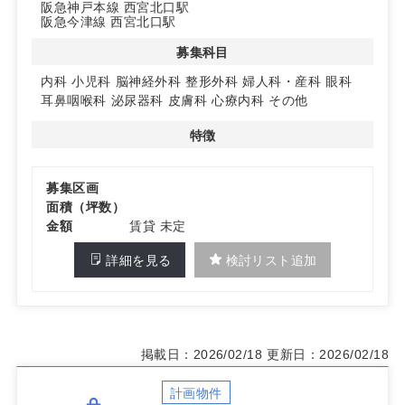
阪急神戸本線 西宮北口駅
◆ 多科目募集で地域ニーズに対応
阪急今津線 西宮北口駅
募集科目は内科・小児科・脳神経外科・整形外科・婦人
科・眼科・耳鼻咽喉科・泌尿器科・皮膚科・心療内科ほ
募集科目
か。地域の患者層に合わせた診療科選定がしやすく、将来
の集患力を見据えた開業検討に適しています。詳細はお問
内科
小児科
脳神経外科
整形外科
婦人科・産科
眼科
い合わせください。
耳鼻咽喉科
泌尿器科
皮膚科
心療内科
その他
特徴
募集区画
面積（坪数）
金額
賃貸 未定
詳細を見る
検討リスト追加
掲載日：2026/02/18
更新日：2026/02/18
計画物件