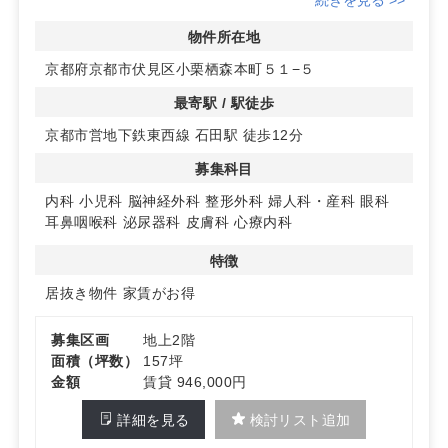
方にアプローチできます。
住宅 エリアに位置し、日常受診を想定した導線づくり
物件所在地
が行いやすい立地です。
京都府京都市伏見区小栗栖森本町５１−５
◆居抜きの強みで立ち上げ効率化
最寄駅 / 駅徒歩
クリニック居抜きのため、既存内装・設備を活かせる可
京都市営地下鉄東西線 石田駅 徒歩12分
能性があります。
レイアウト検討と手直しに集中しやすく、開業準備の時
募集科目
間・手間を抑える余地があります。
現地で状態をご確認ください。
内科
小児科
脳神経外科
整形外科
婦人科・産科
眼科
耳鼻咽喉科
泌尿器科
皮膚科
心療内科
詳細はお問い合わせください！
特徴
居抜き物件
家賃がお得
募集区画
地上2階
面積（坪数）
157坪
金額
賃貸 946,000円
詳細を見る
検討リスト追加