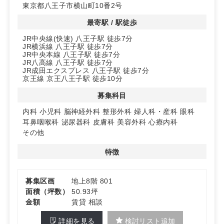
東京都八王子市横山町10番2号
◆クリニック適性と集患力の期待
最寄駅 / 駅徒歩
内科・小児科・整形外科・皮膚科・眼科・耳鼻咽喉科・心
JR中央線(快速) 八王子駅 徒歩7分
療内科・美容外科ほか幅広い診療科の募集に対応。駅徒歩
JR横浜線 八王子駅 徒歩7分
圏と街道沿いというアクセス性が、開業初期の認知獲得と
JR中央本線 八王子駅 徒歩7分
集患力の底上げに寄与するポテンシャルがあります。
JR八高線 八王子駅 徒歩7分
JR成田エクスプレス 八王子駅 徒歩7分
京王線 京王八王子駅 徒歩10分
詳細はお問い合わせください。
募集科目
内科
小児科
脳神経外科
整形外科
婦人科・産科
眼科
耳鼻咽喉科
泌尿器科
皮膚科
美容外科
心療内科
その他
特徴
募集区画
地上8階 801
面積（坪数）
50.93坪
金額
賃貸 相談
詳細を見る
検討リスト追加