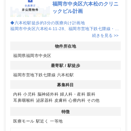
福岡市中央区六本松のクリニ
ックビル計画
◆六本松駅徒歩約3分の医療向け計画地
福岡市中央区六本松4-11-28、福岡市営地下鉄七隈線・六
本松駅から徒歩約3分の立地。駅近によるアクセス性と視
続きを見る >>
認性が見込め、クリニック開業時の集患力向上に寄与しや
すい環境です。
物件所在地
福岡県福岡市中央区
◆4階建てテナント計画、1フロア約470㎡
クリニックビルとして4階建てを検討中。現状想定は1フ
最寄駅 / 駅徒歩
ロア約470㎡（約142.1坪）。ワンフロア利用などレイア
福岡市営地下鉄七隈線 六本松駅
ウト検討がしやすく、診療動線の計画に配慮しやすいスケ
ール感です。
募集科目
◆希少性が高い計画物件、早期検討推奨
内科
小児科
脳神経外科
婦人科・産科
眼科
周辺では不動産情報が出にくい希少な計画物件で、立地特
耳鼻咽喉科
泌尿器科
皮膚科
心療内科
その他
性から医療以外の業種の手上げも早いことが想定されま
す。募集状況が変動する可能性があるため、優先検討をご
特徴
希望の方はお早めにご相談ください。
医療モール
駅近く
一等地
詳しくは、お問い合わせください