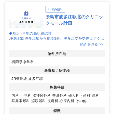
計画物件
糸島市波多江駅北のクリニッ
クモール計画
◆駅近×角地の高い視認性
JR筑肥線波多江駅から徒歩3分、波多江交番交差点すぐの
角地。福岡市と糸島市を結ぶ生活・メイン道路沿いで、歩
続きを見る >>
行者と車双方の導線を捉えやすく、開業初期からの集患力
向上を狙いやすい立地です。
物件所在地
福岡県糸島市
◆クリニックモール計画の相乗効果
糸島市波多江駅北で進行中のクリニックモール計画。複数
最寄駅 / 駅徒歩
科目が集まる前提での来院導線やサイン計画を検討しやす
JR筑肥線 波多江駅
く、科目間の相互送客を見据えたエリア設計により、日常
的な受診ニーズを拾いやすい環境づくりが期待できます。
募集科目
◆アクセスと生活圏の両面アプローチ
内科
小児科
脳神経外科
整形外科
婦人科・産科
眼科
近隣の住宅地と通勤通学動線に近接し、駅利用者と車利用
耳鼻咽喉科
泌尿器科
皮膚科
心療内科
その他
者の双方に届く立地。角地ならではの視認性と導線設計の
自由度により、院内レイアウトや外部サインを計画段階か
特徴