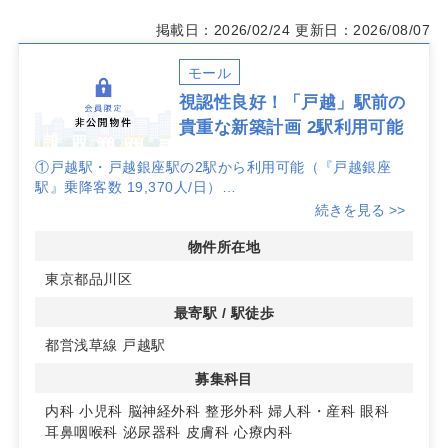
掲載日：2026/02/24
更新日：2026/08/07
モール
視認性良好！「戸越」駅前の
貴重な新築計画 2駅利用可能
①戸越駅・戸越銀座駅の2駅から利用可能（『戸越銀座
駅』乗降客数 19,370人/日）
②国道に面しており視認性良好
続きを見る >>
③MRI、CT等の設置が相談可能
④調剤薬局開局予定
物件所在地
東京都品川区
最寄駅 / 駅徒歩
都営浅草線 戸越駅
募集科目
内科
小児科
脳神経外科
整形外科
婦人科・産科
眼科
耳鼻咽喉科
泌尿器科
皮膚科
心療内科