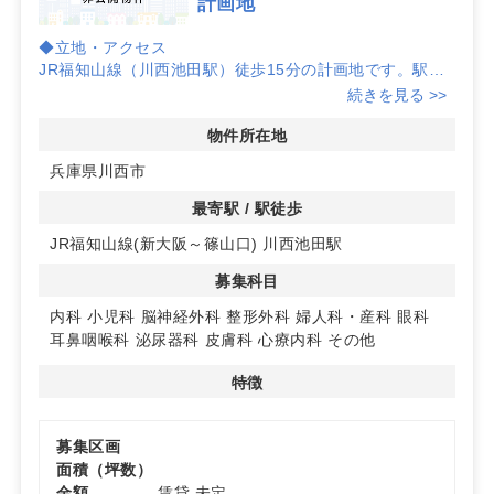
計画地
◆立地・アクセス
JR福知山線（川西池田駅）徒歩15分の計画地です。駅か
らの徒歩圏で、通院動線を意識したクリニック開業の検討
続きを見る >>
に適しています。
◆物件概要・検討ポイント
物件所在地
計画物件につき面積・仕様は未設定、募集区画も未定で
兵庫県川西市
す。段階的な情報更新を前提に、要件整理や開業時期の検
討を進めやすい物件です。
最寄駅 / 駅徒歩
◆想定診療科と集患力の広がり
JR福知山線(新大阪～篠山口) 川西池田駅
募集科目は内科・小児科・脳神経外科・整形外科・婦人
科・産科・眼科・耳鼻咽喉科・泌尿器科・皮膚科・心療内
募集科目
科・その他に対応。多科目からの検討により、地域の集患
力を見据えたテナント選定が可能です。詳細はお問い合わ
内科
小児科
脳神経外科
整形外科
婦人科・産科
眼科
せください。
耳鼻咽喉科
泌尿器科
皮膚科
心療内科
その他
特徴
募集区画
面積（坪数）
金額
賃貸 未定