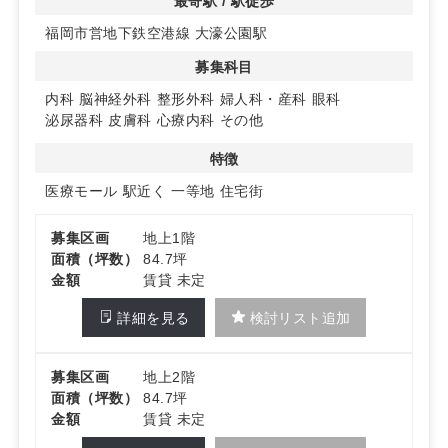
最寄駅 / 駅徒歩
り、初期の集患導線設計を組み立てやすい環境です。看板
福岡市営地下鉄空港線 大濠公園駅
計画や導線サインの工夫で、来院率の向上を狙える余地が
あります。
募集科目
◆計画段階ならではの柔軟な検討余地
内科
脳神経外科
整形外科
婦人科・産科
眼科
募集内容は計画進行に伴い調整される可能性があり、レイ
泌尿器科
皮膚科
心療内科
その他
アウトや導線設計の検討を早期から進めやすい点が魅力で
す。立地特性上、早いもの勝ちになる可能性が高いため、
特徴
初動の情報収集が鍵になります。
医療モール
駅近く
一等地
住宅街
詳細はお問い合わせください
募集区画
地上1階
面積（坪数）
84.7坪
金額
賃貸 未定
詳細を見る
検討リスト追加
募集区画
地上2階
面積（坪数）
84.7坪
金額
賃貸 未定