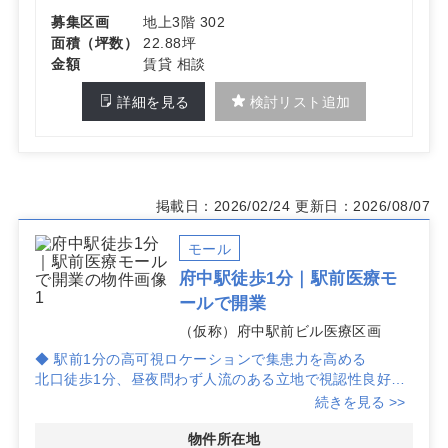
募集区画
地上3階 302
面積（坪数）
22.88坪
金額
賃貸 相談
詳細を見る
検討リスト追加
掲載日：2026/02/24
更新日：2026/08/07
モール
府中駅徒歩1分｜駅前医療モ
ールで開業
（仮称）府中駅前ビル医療区画
◆ 駅前1分の高可視ロケーションで集患力を高める
北口徒歩1分、昼夜問わず人流のある立地で視認性良好。
駅バス乗り入れも多く広域からのアクセスがしやすい環境
続きを見る >>
です。
2階区画ながらエスカレーターとエレベーターでスムーズ
物件所在地