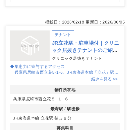
掲載日：2026/02/18
更新日：2026/06/05
テナント
JR立花駅・駐車場付｜クリニ
ック居抜きテナントのご紹
介！
クリニック居抜きテナント
◆集患力に寄与するアクセス
兵庫県尼崎市西立花5-1-6、JR東海道本線「立花」駅徒
歩8分。
続きを見る >>
駐車場有りで公共交通・車双方の来院動線に対応しやす
く、地域密着と 広域からの受診のバランスを取りやすい
物件所在地
立地です。
兵庫県尼崎市西立花５−１−６
◆幅広い診療科に対応。
最寄駅 / 駅徒歩
募集科目は内科から皮膚科まで幅広く検討可能で、優良
JR東海道本線 立花駅 徒歩８分
診療圏科目は整形外科。
既存レイアウトを活かしつつ、入居時期は要相談のため
募集科目