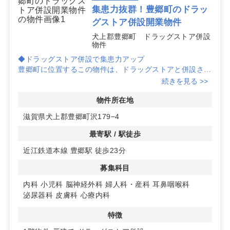
集患力抜群！豊郷町のドラッ
グストア併設開業物件
犬上郡豊郷町 ドラッグストア併設
物件
◆ドラッグストア併設で集患力アップ
豊郷町に位置するこの物件は、ドラッグストアと併設され
ているため、訪れる患者様の利便性が高く、集患力向上が
続きを見る >>
期待できます。地域住民に親しまれるクリニックを目指す
方に最適です。
物件所在地
滋賀県犬上郡豊郷町沢179−4
◆広々とした共有駐車場
共有駐車場が70台以上完備されており、患者様が車で来
最寄駅 / 駅徒歩
院される際にも便利です。駐車場の心配が少ないため、安
近江鉄道本線 豊郷駅 徒歩23分
心してご利用いただけます。詳細はお問い合わせくださ
い。
募集科目
内科
小児科
脳神経外科
婦人科・産科
耳鼻咽喉科
泌尿器科
皮膚科
心療内科
特徴