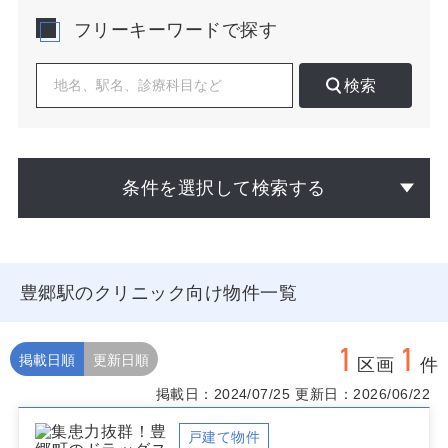
係が重要です。内科・整形外科・眼科・皮膚科・小児科
フリーキーワードで探す
は生活導線上での受療頻度が高く、駅前小規模区画また
はロードサイド単独区画のいずれも成り立ちます。近隣
の診療科分布と診療時間帯を調べ、未充足時間帯やサー
検索
ビスギャップを補う設計が有効です。調剤薬局までの動
線と駐車場の出入りしやすさ、歩道からの視認性、雨天
時のアプローチも受療のハードルを左右します。
物件選定では、駅徒歩圏であれば住民の回遊が生まれる
条件を選択して検索する
角地やバス停至近、ロードサイドであれば右左折しやす
い進入路と十分な駐車台数、隣接テナントとの相乗効果
を重視します。医療モール計画では、重複しない診療科
編成と共用部の導線管理が集患効率を高めます。開業後
の増員・機器導入を見据え、拡張余地やレイアウト変更
豊郷駅のクリニック向け物件一覧
の柔軟性も確認してください。
豊郷駅でクリニックを計画中の方は、公開中の豊郷駅 物
1
1
件に加え、未公開や募集予定の情報もございます。ター
掲載日順
更新日順
区画
件
ゲットエリアの実地調査や需要分析からのご提案まで、
掲載日：2024/07/25
更新日：2026/06/22
まずはお気軽にご相談ください。
戸建て物件