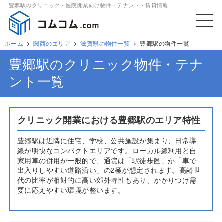
豊郷駅のクリニック・医院開業向け物件・テナント・賃貸情報
ホーム
関西のエリア
滋賀県の物件一覧
豊郷駅の物件一覧
豊郷駅のクリニック物件・テナ
ント一覧
クリニック開業における豊郷駅のエリア特性
豊郷駅は近隣に住宅、学校、公共施設が集まり、日常導
線が明快なコンパクトエリアです。ローカル線利用と自
家用車の併用が一般的で、通院は「駅徒歩圏」か「車で
出入りしやすい道路沿い」の2極が想定されます。高齢世
代の比率が相対的に高い郊外特性もあり、かかりつけ需
要に応えやすい環境が整います。
開業を検討するうえでは、周辺人口の昼夜差と年齢構
成、学校・行政施設・スーパー等の日常集積との位置関