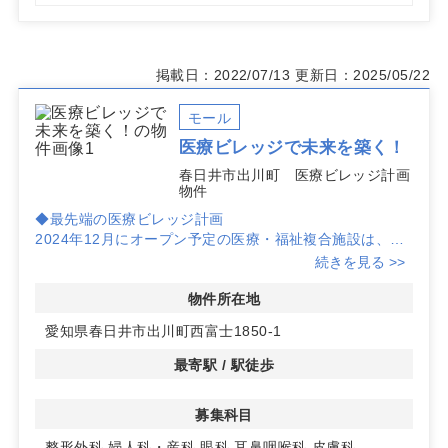
掲載日：2022/07/13
更新日：2025/05/22
モール
医療ビレッジで未来を築く！
春日井市出川町 医療ビレッジ計画
物件
◆最先端の医療ビレッジ計画
2024年12月にオープン予定の医療・福祉複合施設は、高
齢者施設も併設され、地域の医療ニーズに幅広く応えま
続きを見る >>
す。内科、小児科、泌尿器科の出店が内定しており、さら
なる診療科の募集も行っています。
物件所在地
愛知県春日井市出川町西富士1850-1
◆理想的な診療環境
優良診療圏に位置するこの施設は、整形外科や耳鼻咽喉科
最寄駅 / 駅徒歩
などに最適なマーケットを提供します。周辺には商業施設
もあり、集患力が期待できます。
募集科目
◆アクセスと利便性
整形外科
婦人科・産科
眼科
耳鼻咽喉科
皮膚科