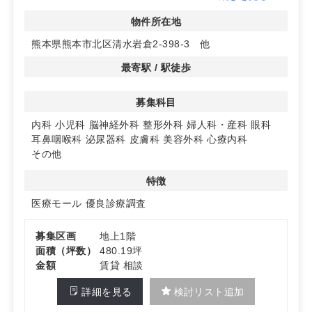
◆周辺1km圏内には11,000人以上の住民が暮らし、整形
物件所在地
外科をはじめ多くの診療科目で優良な診療圏。地域に密着
熊本県熊本市北区清水岩倉2-398-3 他
した医療サービスの提供が期待できます。
最寄駅 / 駅徒歩
◆開業に適した広々とした区画。内科、小児科、整形外科
など多様な診療科目での開業が可能。お問い合わせいただ
募集科目
ければ詳細をご案内いたします。
内科
小児科
脳神経外科
整形外科
婦人科・産科
眼科
耳鼻咽喉科
泌尿器科
皮膚科
美容外科
心療内科
その他
特徴
医療モール
優良診療調査
募集区画
地上1階
面積（坪数）
480.19坪
金額
賃貸 相談
詳細を見る
検討リスト追加