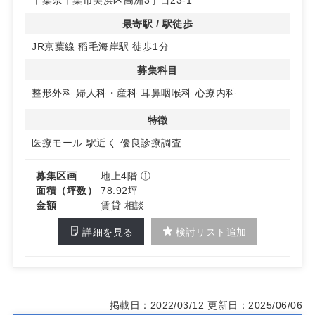
角地に位置するため、視認性が高く、患者様にとっても訪
れやすい環境です。近隣にはマンションの計画があるた
最寄駅 / 駅徒歩
め、今後さらなる人口増加が見込まれ、集患力の高いエリ
JR京葉線 稲毛海岸駅 徒歩1分
アです。
募集科目
◆多様な診療科目
既に小児科、眼科、皮膚科、形成外科、歯科が盛業中の医
整形外科
婦人科・産科
耳鼻咽喉科
心療内科
療モールで、整形外科や耳鼻咽喉科、心療内科などの開業
をお考えの方に最適です。詳細はお問い合わせください。
特徴
医療モール
駅近く
優良診療調査
募集区画
地上4階 ①
面積（坪数）
78.92坪
金額
賃貸 相談
詳細を見る
検討リスト追加
掲載日：2022/03/12
更新日：2025/06/06