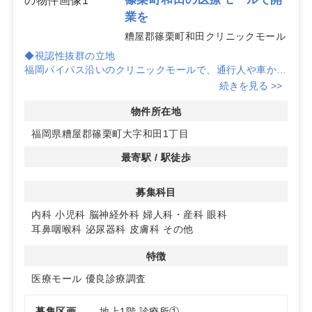
業を
糟屋郡篠栗町和田クリニックモール
◆視認性抜群の立地
福岡バイパス沿いのクリニックモールで、通行人や車から
の視認性が高く、地域の方々に親しまれるクリニックを開
続きを見る >>
業するのに最適です。
物件所在地
◆多彩な診療科目に対応
福岡県糟屋郡篠栗町大字和田1丁目
心療内科や整形外科が既に内定しており、内科の診療圏デ
ータも良好です。小児科や婦人科など幅広い診療科目の開
最寄駅 / 駅徒歩
業が可能です。
募集科目
◆充実した駐車場完備
駐車場が完備されており、患者様が車での来院がスムーズ
内科
小児科
脳神経外科
婦人科・産科
眼科
に行えます。詳細はお問い合わせください。
耳鼻咽喉科
泌尿器科
皮膚科
その他
特徴
医療モール
優良診療調査
募集区画
地上1階 診療所①