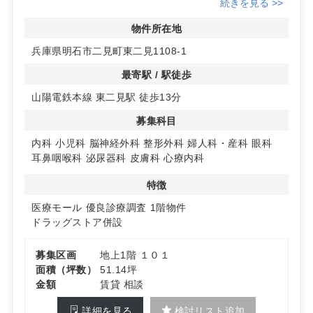
す。1km圏内に22,000人以上の人口を抱え、多くの診療
続きを見る >>
科目での集患が見込めます。
◆充実した駐車施設
物件所在地
お客様用駐車場は100台以上を予定しており、車でのアク
兵庫県明石市二見町東二見1108-1
セスも安心です。患者様にとって利便性の高い環境を提供
します。
最寄駅 / 駅徒歩
◆診療圏データの良好さ
山陽電鉄本線 東二見駅 徒歩13分
特に内科、整形外科の診療圏データが優良で、地域医療に
貢献できる可能性があります。詳細はお問い合わせくださ
募集科目
い。
内科
小児科
脳神経外科
整形外科
婦人科・産科
眼科
耳鼻咽喉科
泌尿器科
皮膚科
心療内科
特徴
医療モール
優良診療調査
1階物件
ドラッグストア併設
募集区画
地上1階 １０１
面積（坪数）
51.14坪
金額
賃貸 相談
詳細を見る
検討リスト追加