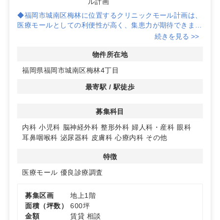
ル計画
◆福岡市城南区梅林に位置するクリニックモール計画は、
医療モールとしての利便性が高く、集患力が期待できま
す。整形外科や心療内科などで診療圏が良好なエリアで
続きを見る >>
す。
物件所在地
◆内科や小児科、脳神経外科など多様な診療科目を募集中
福岡県福岡市城南区梅林4丁目
です。駐車場も完備されており、患者様のアクセスも良好
です。
最寄駅 / 駅徒歩
◆新規開業を検討中の医師の方に最適なこの物件、詳細に
募集科目
ついてはぜひお問い合わせください。
内科
小児科
脳神経外科
整形外科
婦人科・産科
眼科
耳鼻咽喉科
泌尿器科
皮膚科
心療内科
その他
特徴
医療モール
優良診療調査
募集区画
地上1階
面積（坪数）
600坪
金額
賃貸 相談