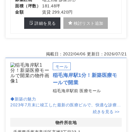
面積（坪数）
181.48坪
金額
賃貸 299,420円
詳細を見る
検討リスト追加
掲載日：2022/04/06
更新日：2026/07/21
モール
稲毛海岸駅1分！新築医療モ
ールで開業
稲毛海岸駅前 医療モール
◆新築の魅力
2023年7月末に竣工した最新の医療ビルで、快適な診療環
境を提供します。JR京葉線「稲毛海岸駅」から徒歩1分と
続きを見る >>
いう好立地で、アクセスの良さが魅力です。
物件所在地
◆視認性と集患力
千葉県千葉市美浜区高洲3丁目23-1