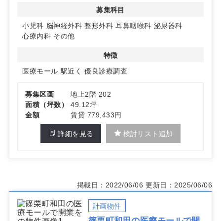
◆多様な診療科目に対応可能
募集科目
小児科、脳神経外科、整形外科、耳鼻咽喉科、泌尿器科、
心療内科など、多様な診療科目に対応可能な区画をご用意
小児科
脳神経外科
整形外科
耳鼻咽喉科
泌尿器科
しております。詳細はお問い合わせください。
心療内科
その他
特徴
医療モール
駅近く
優良診療調査
募集区画
地上2階 202
面積（坪数）
49.12坪
金額
賃貸 779,433円
詳細を見る
検討リスト追加
掲載日：2022/06/06
更新日：2025/06/06
計画物件
篠栗町和田の医療モールで開