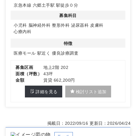
京急本線 六郷土手駅 駅徒歩０分
◆柔軟なスペース利用
募集科目
2階の複数区画を一括借り可能で、30㎡から最大70㎡まで
のスペースを自由に設計できます。詳細はお問い合わせく
小児科
脳神経外科
整形外科
泌尿器科
皮膚科
ださい。
心療内科
特徴
医療モール
駅近く
優良診療調査
募集区画
地上2階 202
面積（坪数）
43坪
金額
賃貸 662,200円
詳細を見る
検討リスト追加
掲載日：2022/09/16
更新日：2026/04/24