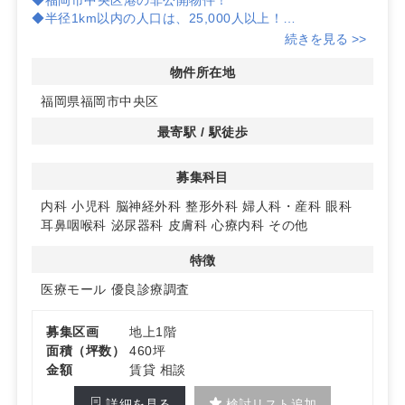
◆半径1km以内の人口は、25,000人以上！
◆内科、小児科、脳神経外科、整形外科、産婦人科、眼
続きを見る >>
科、耳鼻咽喉科、皮膚科の診療圏データ良好！
◆詳しくは、お問い合わせ下さい！
物件所在地
福岡県福岡市中央区
最寄駅 / 駅徒歩
募集科目
内科
小児科
脳神経外科
整形外科
婦人科・産科
眼科
耳鼻咽喉科
泌尿器科
皮膚科
心療内科
その他
特徴
医療モール
優良診療調査
募集区画
地上1階
面積（坪数）
460坪
金額
賃貸 相談
詳細を見る
検討リスト追加