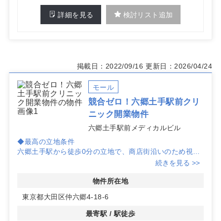
詳細を見る
検討リスト追加
掲載日：2022/09/16
更新日：2026/04/24
モール
競合ゼロ！六郷土手駅前クリ
ニック開業物件
六郷土手駅前メディカルビル
◆最高の立地条件
六郷土手駅から徒歩0分の立地で、商店街沿いのため視認
性と利便性が抜群です。新規開業に最適な環境が整ってい
続きを見る >>
ます。
物件所在地
◆競合が少ない診療圏
東京都大田区仲六郷4-18-6
大田区のこのエリアでは、皮膚科、耳鼻咽喉科、整形外
科、眼科、心療内科の競合がゼロです。集患力を高めるチ
最寄駅 / 駅徒歩
ャンスがあります。