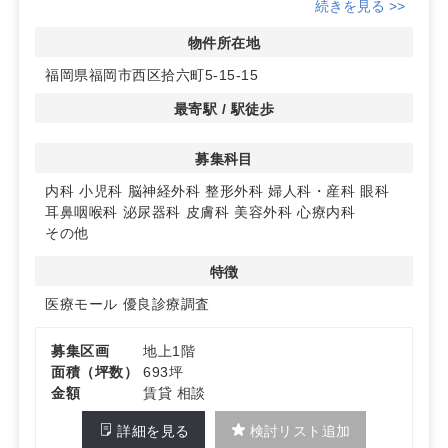
く、地域医療を支える場として最適です。
続きを見る >>
◆診療圏調査では内科、泌尿器科、整形外科の需要が高
物件所在地
く、集患力が期待できます。これらの科目を含む多様な診
福岡県福岡市西区拾六町5-15-15
療科目での開業が可能です。
最寄駅 / 駅徒歩
◆駐車場も完備されており、患者様のアクセスもスムー
ズ。詳細はお問い合わせください。
募集科目
内科
小児科
脳神経外科
整形外科
婦人科・産科
眼科
耳鼻咽喉科
泌尿器科
皮膚科
美容外科
心療内科
その他
特徴
医療モール
優良診療調査
募集区画
地上1階
面積（坪数）
693坪
金額
賃貸 相談
詳細を見る
検討リスト追加