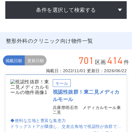
条件を選択して検索する
整形外科のクリニック向け物件一覧
701
414
掲載日順
更新日順
区画
件
掲載日：2022/11/01
更新日：2026/06/22
モール
視認性抜群！東二見メディカ
ルモール
兵庫県明石市 メディカルモール東
二見
◆便利な立地と豊富な集患力
ドラッグストアが隣接し、交差点角地で視認性が抜群で