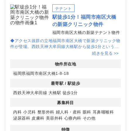
テナント
駅徒歩1分！福岡市南区大橋
の新築クリニック物件
福岡市南区大橋の新築テナント物件
◆アクセス抜群の立地福岡市南区大橋で新築クリニック物
件が登場。西鉄天神大牟田線大橋駅から徒歩1分という利
便性の高い場所に位置し、患者様の来院がスムーズに行え
続きを見る >>
ます。
物件所在地
◆多様な診療科目に対応可能内科や小児科から整形外科、
福岡県福岡市南区大橋1-8-18
美容外科まで、幅広い診療科目で開業が可能です。特に整
形外科は優良診療圏として注目されており、集患力が期待
最寄駅 / 駅徒歩
できます。
西鉄天神大牟田線 大橋駅 徒歩1分
◆設備と契約条件も柔軟に対応新築のため、設備も新しく
募集科目
エレベーターも完備。契約条件や管理費用についても柔軟
に対応可能ですので、詳細はお問い合わせください。
内科
小児科
整形外科
婦人科・産科
眼科
耳鼻咽喉科
泌尿器科
皮膚科
美容外科
心療内科
その他
特徴