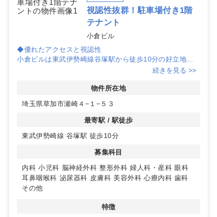
視認性抜群！駐車場付き1階
テナント
小倉ビル
◆優れたアクセスと視認性
小倉ビルは東武伊勢崎線谷塚駅から徒歩10分の好立地に
あり、1階路面に位置するため、通行する人々に対する視
続きを見る >>
認性が非常に高い物件です。クリニックの開業に最適で
す。
物件所在地
埼玉県草加市瀬崎４−１−５３
◆充実の駐車設備
駐車場が完備されており、車でのアクセスも便利です。ま
最寄駅 / 駅徒歩
た、駐輪場も設置されているため、自転車での来院も可能
東武伊勢崎線 谷塚駅 徒歩10分
です。患者様の利便性を考慮した環境が整っています。
募集科目
◆フレキシブルな看板設置
看板の設置が容易で、目立つデザインにすることが可能で
内科
小児科
脳神経外科
整形外科
婦人科・産科
眼科
す。クリニックの存在を効果的にアピールし、集患力を高
耳鼻咽喉科
泌尿器科
皮膚科
美容外科
心療内科
歯科
めることができます。詳細はお問い合わせください。
その他
特徴