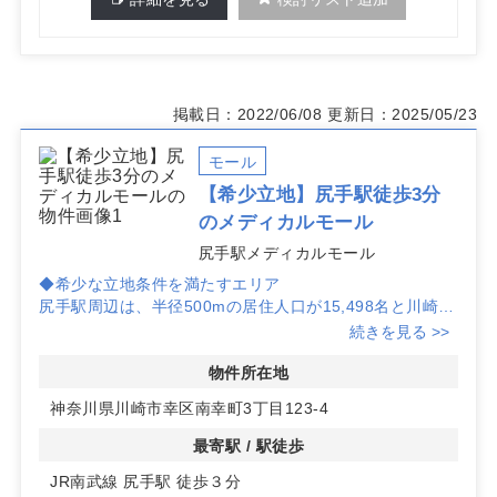
掲載日：2022/06/08
更新日：2025/05/23
モール
【希少立地】尻手駅徒歩3分
のメディカルモール
尻手駅メディカルモール
◆希少な立地条件を満たすエリア
尻手駅周辺は、半径500mの居住人口が15,498名と川崎駅
を上回り、内科標榜数がわずか3件と競合が少ないため、
続きを見る >>
クリニック開業に最適なエリアです。
物件所在地
◆アクセスと設備の充実
神奈川県川崎市幸区南幸町3丁目123-4
JR南武線尻手駅から徒歩3分の好立地に位置し、駐車場や
大型看板も完備されています。新築のメディカルモール
最寄駅 / 駅徒歩
で、患者様にとっても通いやすい環境です。
JR南武線 尻手駅 徒歩３分