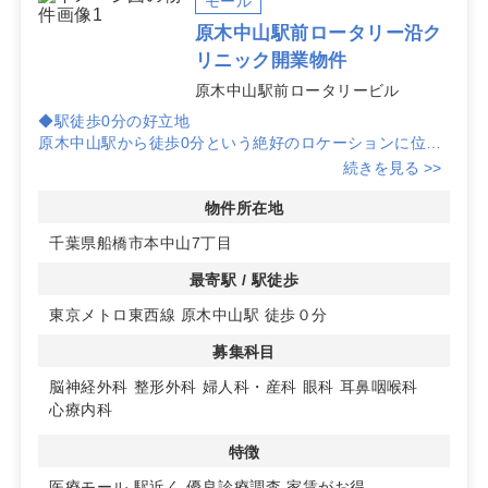
モール
原木中山駅前ロータリー沿ク
リニック開業物件
原木中山駅前ロータリービル
◆駅徒歩0分の好立地
原木中山駅から徒歩0分という絶好のロケーションに位置
しています。駅前ロータリーに面しており、視認性と認知
続きを見る >>
性が高く、患者様にとっても非常にアクセスしやすい環境
です。
物件所在地
千葉県船橋市本中山7丁目
◆競合ゼロの希少な診療圏
眼科、心療内科、耳鼻咽喉科のクリニック競合がゼロであ
最寄駅 / 駅徒歩
るため、新規開業には理想的な環境です。人口動態、競合
東京メトロ東西線 原木中山駅 徒歩０分
数、立地の3要素を全て満たしており、地域のニーズに応
えることが可能です。
募集科目
◆多様な科目での開業可能
脳神経外科
整形外科
婦人科・産科
眼科
耳鼻咽喉科
内科、脳神経外科、整形外科、婦人科・産科など多様な科
心療内科
目での開業が可能です。建物は2024年2月竣工予定で、最
新の設備を備えたモール形式の物件です。詳細はお問い合
特徴
わせください。
医療モール
駅近く
優良診療調査
家賃がお得