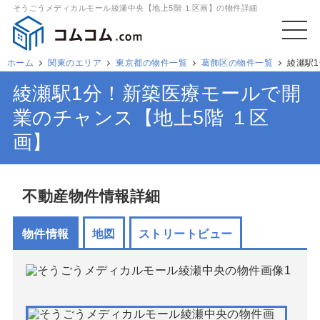
そうごうメディカルモール綾瀬中央【地上5階 １区画】の物件詳細
ホーム
関東のエリア
東京都の物件一覧
葛飾区の物件一覧
綾瀬駅
綾瀬駅1分！新築医療モールで開
業のチャンス【地上5階 １区
画】
不動産物件情報詳細
物件情報
地図
ストリートビュー