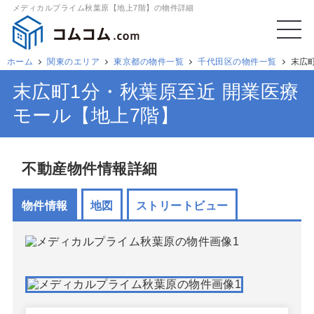
メディカルプライム秋葉原【地上7階】の物件詳細
ホーム
関東のエリア
東京都の物件一覧
千代田区の物件一覧
末広
末広町1分・秋葉原至近 開業医療
モール【地上7階】
不動産物件情報詳細
物件情報
地図
ストリートビュー