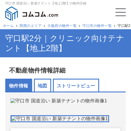
守口市 国道沿い 新築テナント【地上2階】の物件詳細
ホーム
関西のエリア
大阪府の物件一覧
守口市の物件一覧
守口駅
守口駅2分｜クリニック向けテナ
ント【地上2階】
不動産物件情報詳細
物件情報
地図
ストリートビュー