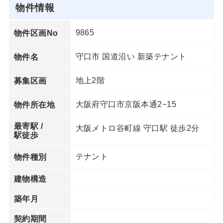
物件情報
9865
物件区画No
守口市 国道沿い 新築テナント
物件名
地上2階
募集区画
大阪府守口市京阪本通2−15
物件所在地
最寄駅 /
大阪メトロ谷町線 守口駅 徒歩2分
駅徒歩
テナント
物件種別
建物構造
築年月
契約期間