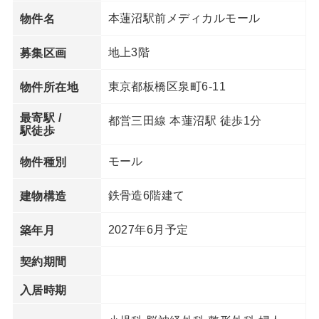
本蓮沼駅前メディカルモール
物件名
地上3階
募集区画
東京都板橋区泉町6-11
物件所在地
最寄駅 /
都営三田線 本蓮沼駅 徒歩1分
駅徒歩
モール
物件種別
鉄骨造6階建て
建物構造
2027年6月予定
築年月
契約期間
入居時期