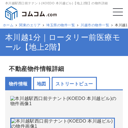
本川越駅西口前テナント(KOEDO 本川越ビル)【地上2階】の物件詳細
ホーム
関東のエリア
埼玉県の物件一覧
川越市の物件一覧
本川越
本川越1分｜ロータリー前医療モ
ール【地上2階】
不動産物件情報詳細
物件情報
地図
ストリートビュー