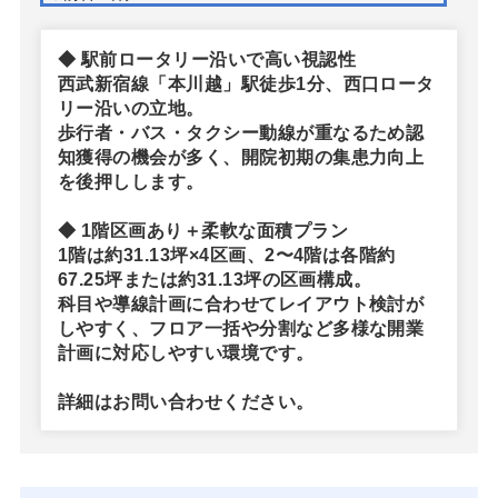
◆ 駅前ロータリー沿いで高い視認性
西武新宿線「本川越」駅徒歩1分、西口ロータ
リー沿いの立地。
歩行者・バス・タクシー動線が重なるため認
知獲得の機会が多く、開院初期の集患力向上
を後押しします。
◆ 1階区画あり＋柔軟な面積プラン
1階は約31.13坪×4区画、2〜4階は各階約
67.25坪または約31.13坪の区画構成。
科目や導線計画に合わせてレイアウト検討が
しやすく、フロア一括や分割など多様な開業
計画に対応しやすい環境です。
詳細はお問い合わせください。