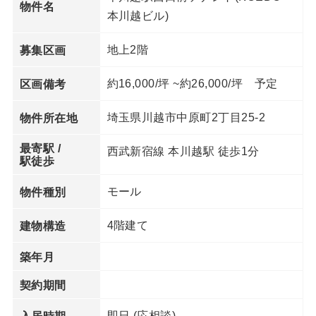
物件名
本川越ビル)
地上2階
募集区画
約16,000/坪 ~約26,000/坪 予定
区画備考
埼玉県川越市中原町2丁目25‐2
物件所在地
最寄駅 /
西武新宿線 本川越駅 徒歩1分
駅徒歩
モール
物件種別
4階建て
建物構造
築年月
契約期間
即日 (応相談)
入居時期