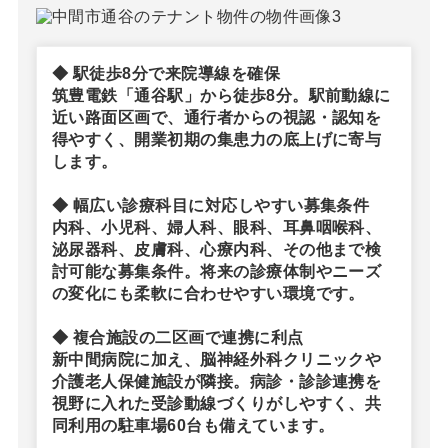
◆ 駅徒歩8分で来院導線を確保
筑豊電鉄「通谷駅」から徒歩8分。駅前動線に
近い路面区画で、通行者からの視認・認知を
得やすく、開業初期の集患力の底上げに寄与
します。
◆ 幅広い診療科目に対応しやすい募集条件
内科、小児科、婦人科、眼科、耳鼻咽喉科、
泌尿器科、皮膚科、心療内科、その他まで検
討可能な募集条件。将来の診療体制やニーズ
の変化にも柔軟に合わせやすい環境です。
◆ 複合施設の二区画で連携に利点
新中間病院に加え、脳神経外科クリニックや
介護老人保健施設が隣接。病診・診診連携を
視野に入れた受診動線づくりがしやすく、共
同利用の駐車場60台も備えています。