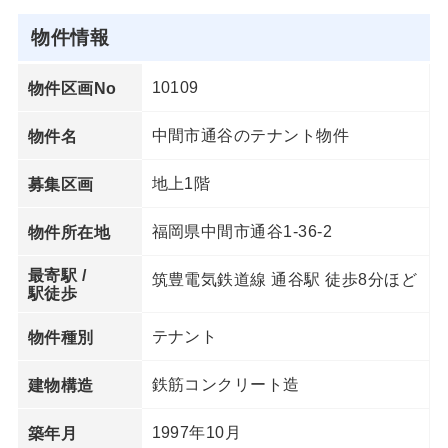
物件情報
10109
物件区画No
中間市通谷のテナント物件
物件名
地上1階
募集区画
福岡県中間市通谷1-36-2
物件所在地
最寄駅 /
筑豊電気鉄道線 通谷駅 徒歩8分ほど
駅徒歩
テナント
物件種別
鉄筋コンクリート造
建物構造
1997年10月
築年月