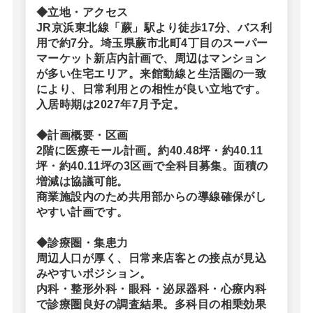
◆立地・アクセス
JR京浜東北線「蕨」駅より徒歩17分、バス利
用で約7分。埼玉県蕨市北町4丁目のスーパー
マーケット新店内計画で、周辺はマンション
が多い住宅エリア。来館動線と生活圏の一致
により、日常利用との相性が良い立地です。
入居時期は2027年7月予定。
◆計画概要・区画
2階に医療モール計画。約40.48坪・約40.11
坪・約40.11坪の3区画で全科目募集。面積の
増減は協議可能。
商業施設内のため共用部からの導線確保がし
やすい計画です。
◆診療圏・集患力
周辺人口が厚く、日常来店客との接点が見込
みやすいポジション。
内科・整形外科・眼科・泌尿器科・心療内科
で診療圏良好の調査結果。多科目の相乗効果