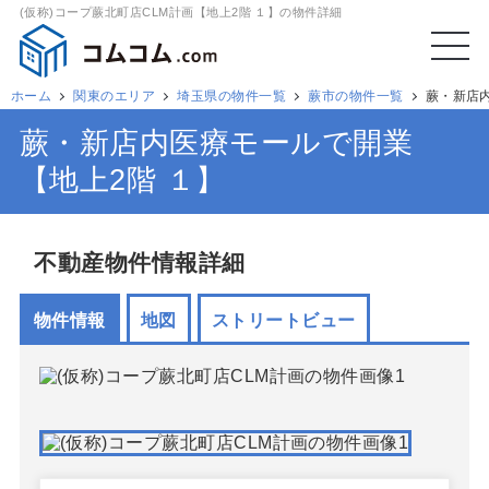
(仮称)コープ蕨北町店CLM計画【地上2階 １】の物件詳細
ホーム
関東のエリア
埼玉県の物件一覧
蕨市の物件一覧
蕨・新店
蕨・新店内医療モールで開業
【地上2階 １】
不動産物件情報詳細
物件情報
地図
ストリートビュー