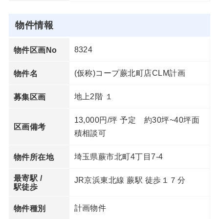
物件情報
8324
物件区画No
(仮称)コープ蕨北町店CLM計画
物件名
地上2階 １
募集区画
13,000円/坪 予定 約30坪~40坪面
区画備考
積相談可
埼玉県蕨市北町4丁目7-4
物件所在地
最寄駅 /
JR京浜東北線 蕨駅 徒歩１７分
駅徒歩
計画物件
物件種別