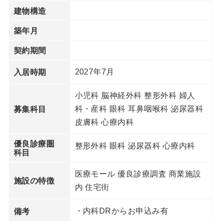
建物構造
築年月
契約期間
2027年7月
入居時期
小児科 脳神経外科 整形外科 婦人
科・産科 眼科 耳鼻咽喉科 泌尿器科
募集科目
皮膚科 心療内科
優良診療圏
整形外科 眼科 泌尿器科 心療内科
科目
医療モール 優良診療調査 商業施設
施設の特徴
内 住宅街
・内科DRからお申込み有
備考