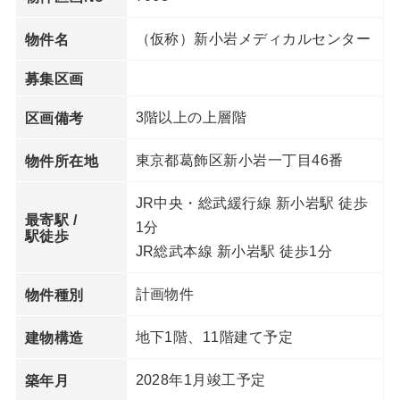
（仮称）新小岩メディカルセンター
物件名
募集区画
3階以上の上層階
区画備考
東京都葛飾区新小岩一丁目46番
物件所在地
JR中央・総武緩行線 新小岩駅 徒歩
最寄駅 /
1分
駅徒歩
JR総武本線 新小岩駅 徒歩1分
計画物件
物件種別
地下1階、11階建て予定
建物構造
2028年1月竣工予定
築年月