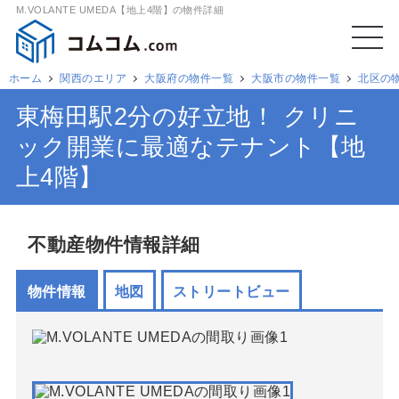
M.VOLANTE UMEDA【地上4階】の物件詳細
ホーム
関西のエリア
大阪府の物件一覧
大阪市の物件一覧
北区の
東梅田駅2分の好立地！ クリニ
ック開業に最適なテナント【地
上4階】
不動産物件情報詳細
物件情報
地図
ストリートビュー