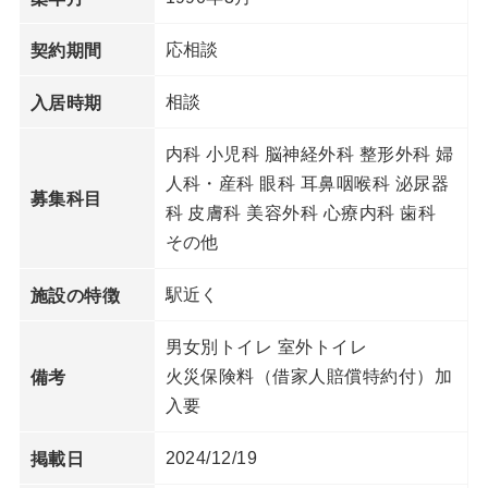
応相談
契約期間
相談
入居時期
内科 小児科 脳神経外科 整形外科 婦
人科・産科 眼科 耳鼻咽喉科 泌尿器
募集科目
科 皮膚科 美容外科 心療内科 歯科
その他
駅近く
施設の特徴
男⼥別トイレ 室外トイレ
⽕災保険料（借家⼈賠償特約付）加
備考
⼊要
2024/12/19
掲載日