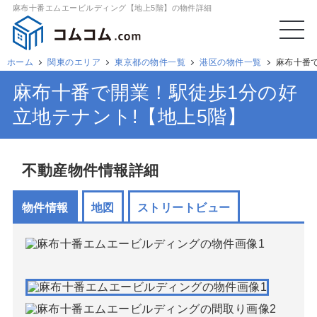
⿇布⼗番エムエービルディング【地上5階】の物件詳細
ホーム
関東のエリア
東京都の物件一覧
港区の物件一覧
麻布十番
麻布十番で開業！駅徒歩1分の好
立地テナント!【地上5階】
不動産物件情報詳細
物件情報
地図
ストリートビュー