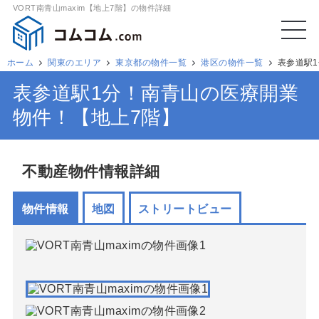
VORT南青山maxim【地上7階】の物件詳細
ホーム
関東のエリア
東京都の物件一覧
港区の物件一覧
表参道駅
表参道駅1分！南青山の医療開業
物件！【地上7階】
不動産物件情報詳細
物件情報
地図
ストリートビュー