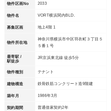
2033
物件区画No
VORT横浜関内BLD.
物件名
地上4階 1
募集区画
神奈川県横浜市中区羽衣町３丁目５
物件所在地
５番１号
最寄駅 /
JR京浜東北線 徒歩5分
駅徒歩
テナント
物件種別
鉄骨鉄筋コンクリート造9階建
建物構造
1986年3月
築年月
普通借家契約2年
契約期間