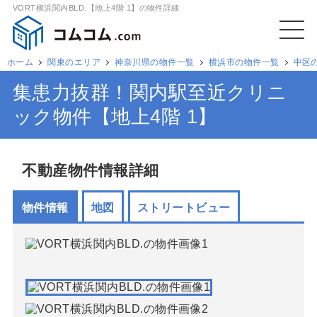
VORT横浜関内BLD.【地上4階 1】の物件詳細
ホーム
関東のエリア
神奈川県の物件一覧
横浜市の物件一覧
中区
集患力抜群！関内駅至近クリニ
ック物件【地上4階 1】
不動産物件情報詳細
物件情報
地図
ストリートビュー